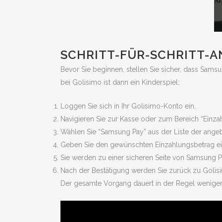
SCHRITT-FÜR-SCHRITT-A
Bevor Sie beginnen, stellen Sie sicher, dass Sams
bei Golisimo ist dann ein Kinderspiel:
Loggen Sie sich in Ihr Golisimo-Konto ein.
Navigieren Sie zur Kasse oder zum Bereich “Einza
Wählen Sie “Samsung Pay” aus der Liste der ang
Geben Sie den gewünschten Einzahlungsbetrag ein 
Sie werden zu einer sicheren Seite von Samsung Pa
Nach der Bestätigung werden Sie zurück zu Golisimo
Der gesamte Vorgang dauert in der Regel weniger 