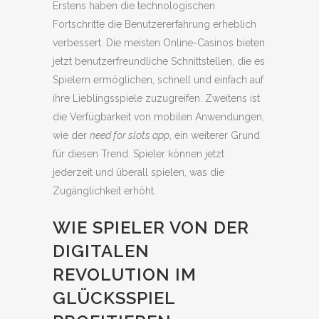
Erstens haben die technologischen
Fortschritte die Benutzererfahrung erheblich
verbessert. Die meisten Online-Casinos bieten
jetzt benutzerfreundliche Schnittstellen, die es
Spielern ermöglichen, schnell und einfach auf
ihre Lieblingsspiele zuzugreifen. Zweitens ist
die Verfügbarkeit von mobilen Anwendungen,
wie der
need for slots app
, ein weiterer Grund
für diesen Trend. Spieler können jetzt
jederzeit und überall spielen, was die
Zugänglichkeit erhöht.
WIE SPIELER VON DER
DIGITALEN
REVOLUTION IM
GLÜCKSSPIEL