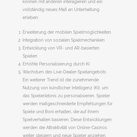
können mit anderen interagieren und ein
vollständig neues Maß an Unterhaltung
erleben.
Erweiterung der mobilen Spielmöglichkeiten
Integration von sozialen Spielmechaniken
Entwicklung von VR- und AR-basierten
Spielen
Erhöhte Personalisierung durch KI
Wachstum des Live-Dealer-Spielangebots
Ein weiterer Trend ist die zunehmende
Nutzung von künstlicher Intelligenz (KI), um
das Spielerlebnis zu personalisieren. Spieler
werden maßgeschneiderte Empfehlungen für
Spiele und Boni erhalten, die auf ihrem
Spielverhalten basieren. Diese Entwicklungen
werden die Attraktivität von Online-Casinos
weiter steigern und neue Spieler anziehen.