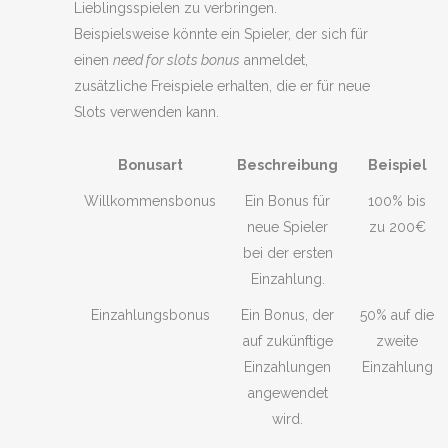
Lieblingsspielen zu verbringen.
Beispielsweise könnte ein Spieler, der sich für
einen
need for slots bonus
anmeldet,
zusätzliche Freispiele erhalten, die er für neue
Slots verwenden kann.
Bonusart
Beschreibung
Beispiel
Willkommensbonus
Ein Bonus für
100% bis
neue Spieler
zu 200€
bei der ersten
Einzahlung.
Einzahlungsbonus
Ein Bonus, der
50% auf die
auf zukünftige
zweite
Einzahlungen
Einzahlung
angewendet
wird.