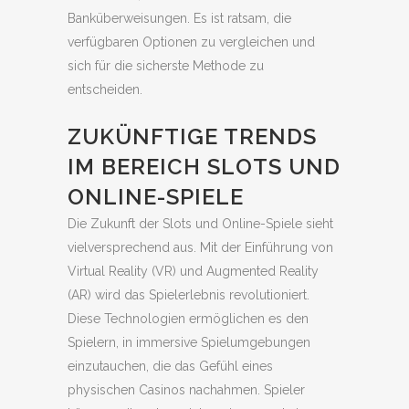
Banküberweisungen. Es ist ratsam, die
verfügbaren Optionen zu vergleichen und
sich für die sicherste Methode zu
entscheiden.
ZUKÜNFTIGE TRENDS
IM BEREICH SLOTS UND
ONLINE-SPIELE
Die Zukunft der Slots und Online-Spiele sieht
vielversprechend aus. Mit der Einführung von
Virtual Reality (VR) und Augmented Reality
(AR) wird das Spielerlebnis revolutioniert.
Diese Technologien ermöglichen es den
Spielern, in immersive Spielumgebungen
einzutauchen, die das Gefühl eines
physischen Casinos nachahmen. Spieler