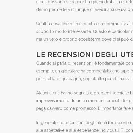
utenti possono scegliere tra giochi di abilità e fort
demo permette a chiunque di avvicinarsi senza pre
Un’altra cosa che mi ha colpito è la community atti
supporto molto interessante. Questo è particolarme
ma un vero e proprio ecosistema dove ci si può di
LE RECENSIONI DEGLI UTE
Quando si parla di recensioni, è fondamentale consid
esempio, un giocatore ha commentato che l’app è pe
possibilità di guadagno, soprattutto per chi ha svil
Alcuni utenti hanno segnalato problemi tecnici e 
improvvisamente durante i momenti cruciali del gioco
paga davvero come promesso. È importante fare atte
In generale, le recensioni degli utenti forniscon
alle aspettative e alle esperienze individuali. Ti co