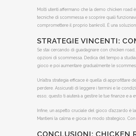
Molti utenti affermano che la demo chicken road è 
tecniche di scommessa e scoprire quali funzionava
compromettere il proprio bankroll. È una soluzio
STRATEGIE VINCENTI: C
Se stai cercando di guadagnare con chicken road, è
opzioni di scommessa. Dedica del tempo a studiare 
gioco e poi aumentare gradualmente le scommess
Un’altra strategia efficace è quella di approfittare
perdere. Assicurati di leggere i termini e le condi
esso; questo ti aiuterà a gestire le tue finanze e a 
Infine, un aspetto cruciale del gioco d’azzardo è la
Mantieni la calma e gioca in modo strategico. Con p
CONCLUSIONI: CHICKEN R