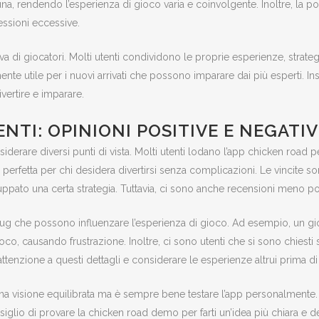
una, rendendo l’esperienza di gioco varia e coinvolgente. Inoltre, la po
ssioni eccessive.
va di giocatori. Molti utenti condividono le proprie esperienze, strat
nte utile per i nuovi arrivati che possono imparare dai più esperti. 
vertire e imparare.
NTI: OPINIONI POSITIVE E NEGATIV
erare diversi punti di vista. Molti utenti lodano l’app chicken road per 
rfetta per chi desidera divertirsi senza complicazioni. Le vincite s
uppato una certa strategia. Tuttavia, ci sono anche recensioni meno posi
bug che possono influenzare l’esperienza di gioco. Ad esempio, un gi
, causando frustrazione. Inoltre, ci sono utenti che si sono chiesti sul
nzione a questi dettagli e considerare le esperienze altrui prima di in
o una visione equilibrata ma è sempre bene testare l’app personalment
nsiglio di provare la chicken road demo per farti un’idea più chiara e de