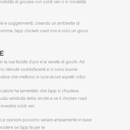
ssibilità di giocare con soldi veri o in modalità
egie e suggerimenti, creando un ambiente di
Insomma, l’app chicken road non è solo un gioco,
E
la sua facilità d’uso e la varietà di giochi. Ad
ono ritenute soddisfacenti e ci sono buone
tive che mettono in luce alcuni aspetti critici.
ocatore ha lamentato che l’app si chiudeva
la veridicità delle vincite e se il chicken road
vestire soldi veri.
e. Le opinioni possono variare ampiamente in base
cidere se l’app fa per te.