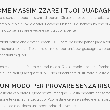
OME MASSIMIZZARE I TUOI GUADAG
app è senza dubbio il sistema di bonus. Gli utenti possono approfittare
 esempio, molti nuovi giocatori ricevono un bonus di benvenuto che può
 modo per iniziare e vedere se il gioco fa per te.
oni periodiche e eventi speciali. Gli utenti possono partecipare a to
mozionante, ma offre anche ottime opportunità per guadagnare soldi v
casioni migliori.
 chicken road su forum e social media. Questi codici possono fornire v
uindi farti guadagnare di più. Non dimenticare di sfruttare queste op
 UN MODO PER PROVARE SENZA RIS
desidera esplorare il gioco senza impegno. Questa modalità consente
apire le dinamiche del gioco. Puoi testare diverse strategie e familia
 scettico e desidera una prova prima di investire.